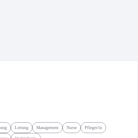
tung
Leitung
Management
Nurse
Pfleger/in