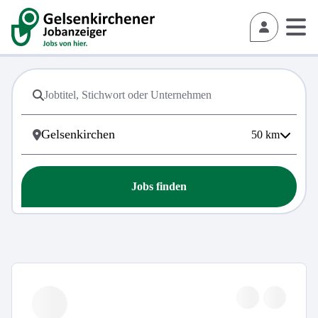
50
km
Jobs finden