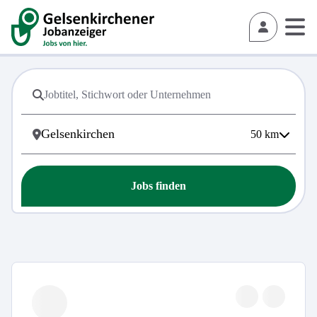
50
km
Jobs finden