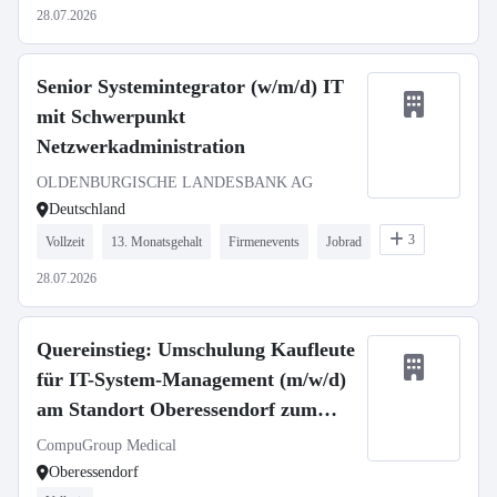
28.07.2026
Senior Systemintegrator (w/m/d) IT
mit Schwerpunkt
Netzwerkadministration
OLDENBURGISCHE LANDESBANK AG
Deutschland
3
Vollzeit
13. Monatsgehalt
Firmenevents
Jobrad
28.07.2026
Quereinstieg: Umschulung Kaufleute
für IT-System-Management (m/w/d)
am Standort Oberessendorf zum
01.09.2026
CompuGroup Medical
Oberessendorf