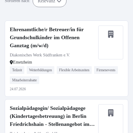
Relevanz
Sortieren nach:
Ehrenamtliche/r Betreuer/in für
Grundschulkinder im Offenen
Ganztag (m/w/d)
Diakonisches Werk Südfranken e.V.
Emetzheim
Teilzeit
Weiterbildungen
Flexible Arbeitszeiten
Firmenevents
Mitarbeiterrabatte
24.07.2026
Sozialpädagogin/ Sozialpädagoge
(Kindertagesbetreuung) in Berlin
Friedrichshain - Stellenangebot im
Stellenmarkt Bildung