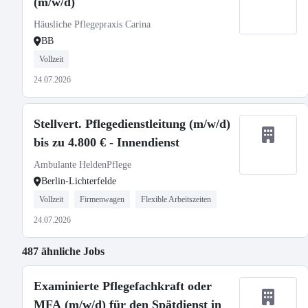
(m/w/d)
Häusliche Pflegepraxis Carina
BB
Vollzeit
24.07.2026
Stellvert. Pflegedienstleitung (m/w/d)
bis zu 4.800 € - Innendienst
Ambulante HeldenPflege
Berlin-Lichterfelde
Vollzeit
Firmenwagen
Flexible Arbeitszeiten
24.07.2026
487 ähnliche Jobs
Examinierte Pflegefachkraft oder
MFA (m/w/d) für den Spätdienst in