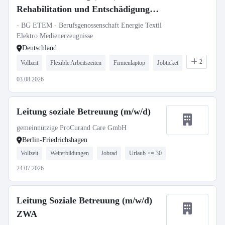
Rehabilitation und Entschädigung,
Region Nord (Berlin, Braunschweig,
- BG ETEM - Berufsgenossenschaft Energie Textil
Hamburg)
Elektro Medienerzeugnisse
Deutschland
2
Vollzeit
Flexible Arbeitszeiten
Firmenlaptop
Jobticket
03.08.2026
Leitung soziale Betreuung (m/w/d)
gemeinnützige ProCurand Care GmbH
Berlin-Friedrichshagen
Vollzeit
Weiterbildungen
Jobrad
Urlaub >= 30
24.07.2026
Leitung Soziale Betreuung (m/w/d)
ZWA