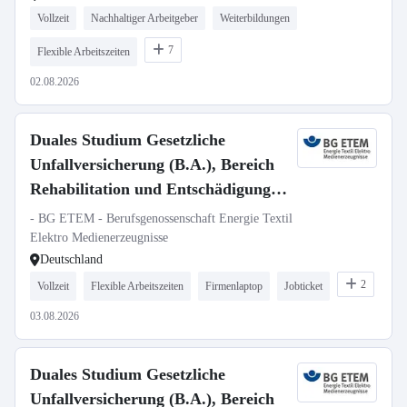
Vollzeit
Nachhaltiger Arbeitgeber
Weiterbildungen
7
Flexible Arbeitszeiten
02.08.2026
Duales Studium Gesetzliche
Unfallversicherung (B.A.), Bereich
Rehabilitation und Entschädigung,
Region West (Köln, Düsseldorf,
- BG ETEM - Berufsgenossenschaft Energie Textil
Wiesbaden)
Elektro Medienerzeugnisse
Deutschland
2
Vollzeit
Flexible Arbeitszeiten
Firmenlaptop
Jobticket
03.08.2026
Duales Studium Gesetzliche
Unfallversicherung (B.A.), Bereich