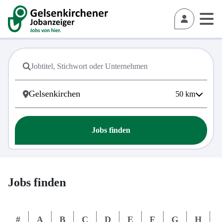
50
km
Jobs finden
Jobs finden
#
A
B
C
D
E
F
G
H
I