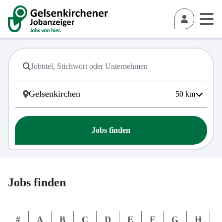
50
km
Jobs finden
Jobs finden
#
A
B
C
D
E
F
G
H
I