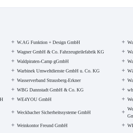
W.AG Funktion + Design GmbH
Wa
Wagner GmbH & Co. Fahrzeugteilefabrik KG
Wa
Waldpiraten-Camp gGmbH
Wa
Warbinek Umweltdienste GmbH u. Co. KG
Wä
Wasserverband Strausberg-Erkner
Wa
WBG Dannstadt GmbH & Co. KG
wb
bH
WE4YOU GmbH
We
We
Weckbacher Sicherheitssysteme GmbH
G
Weinkontor Freund GmbH
W