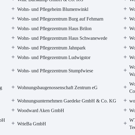
Wohn- und Pflegeheim Blumenwinkl
Wo
Wohn- und Pflegezentrum Burg auf Fehmarn
Wo
Wohn- und Pflegezentrum Haus Brilon
Wo
Wohn- und Pflegezentrum Haus Schwanewede
Wo
Wohn- und Pflegezentrum Jahnpark
Wo
Wohn- und Pflegezentrum Ludwigstor
Wo
Wo
Wohn- und Pflegezentrum Stumpfwiese
Wa
Wo
g
Wohnungsbaugenossenschaft Zentrum eG
Co
Wohnungsunternehmen Gaedeke GmbH & Co. KG
wo
Woodward Aken GmbH
Wo
mbH
WT
WrieBa GmbH
Te