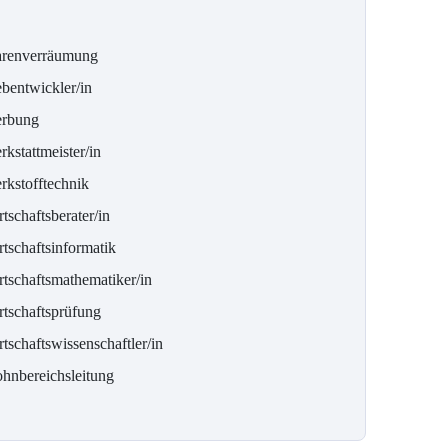
renverräumung
bentwickler/in
rbung
kstattmeister/in
rkstofftechnik
tschaftsberater/in
tschaftsinformatik
rtschaftsmathematiker/in
rtschaftsprüfung
tschaftswissenschaftler/in
hnbereichsleitung