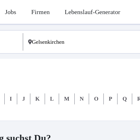
Jobs
Firmen
Lebenslauf-Generator
I
J
K
L
M
N
O
P
Q
g suchst Du?