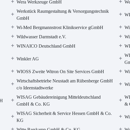
Wera Werkzeuge GmbH
We
Werkstück Raumgestaltung & Versorgungstechnik
WE
GmbH
Wi-Med Bergmannstrost Klinikservice gGmbH
Wi
Wildwasser Darmstadt e.V.
Wi
WINAICO Deutschland GmbH
W
WI
Winkler AG
G
WIOSS Zweite Witron On Site Services GmbH
Wi
Wirtschaftsbetriebe Neustadt am Rübenberge GmbH
Wi
c/o Ideenstadtwerke
WISAG Gebäudereinigung Mitteldeutschland
WI
bH
GmbH & Co. KG
& 
.
WISAG Sicherheit & Service Hessen GmbH & Co.
Wi
KG
Witte Barskamp GmbH & Co. KG
Wo