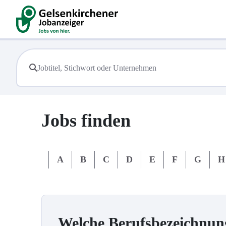
Jobs finden
#
A
B
C
D
E
F
G
H
Welche Berufsbezeichnun