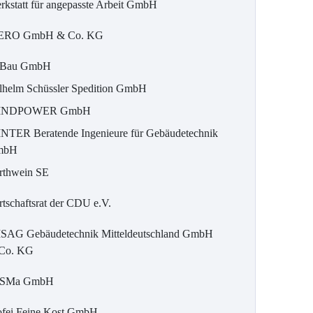
rkstatt für angepasste Arbeit GmbH
RO GmbH & Co. KG
Bau GmbH
lhelm Schüssler Spedition GmbH
INDPOWER GmbH
NTER Beratende Ingenieure für Gebäudetechnik
mbH
rthwein SE
rtschaftsrat der CDU e.V.
SAG Gebäudetechnik Mitteldeutschland GmbH
Co. KG
SMa GmbH
fei Feine Kost GmbH