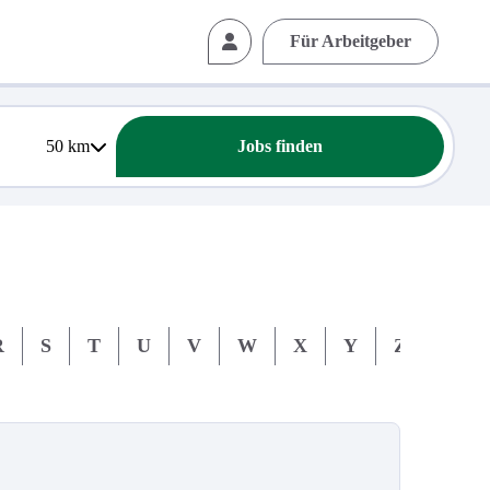
Für Arbeitgeber
50
km
Jobs finden
R
S
T
U
V
W
X
Y
Z