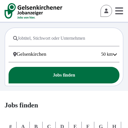
50
km
Jobs finden
Jobs finden
#
A
B
C
D
E
F
G
H
I