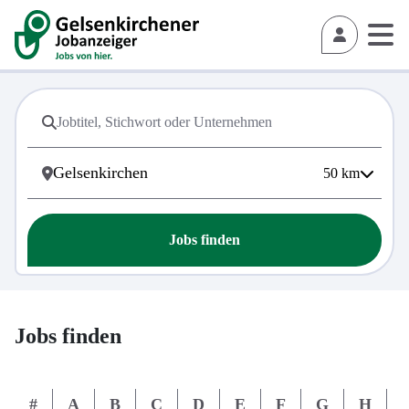
50
km
Jobs finden
Jobs finden
#
A
B
C
D
E
F
G
H
I